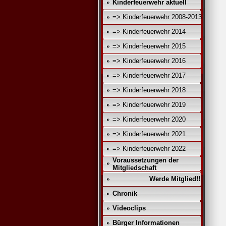
Kinderfeuerwehr aktuell
=> Kinderfeuerwehr 2008-2013
=> Kinderfeuerwehr 2014
=> Kinderfeuerwehr 2015
=> Kinderfeuerwehr 2016
=> Kinderfeuerwehr 2017
=> Kinderfeuerwehr 2018
=> Kinderfeuerwehr 2019
=> Kinderfeuerwehr 2020
=> Kinderfeuerwehr 2021
=> Kinderfeuerwehr 2022
Voraussetzungen der
Mitgliedschaft
Werde Mitglied!!
Chronik
Videoclips
Bürger Informationen