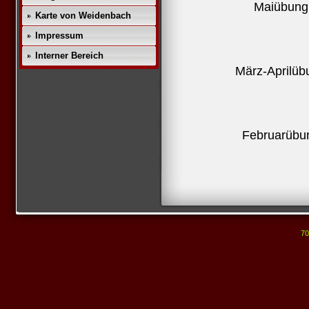
Maiübung
Karte von Weidenbach
Impressum
Interner Bereich
März-Aprilü
Februarübu
70