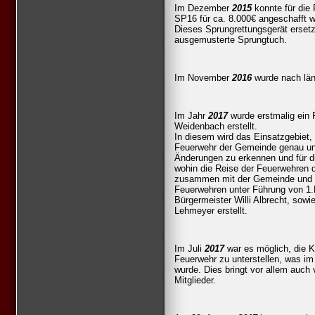
Im Dezember
2015
konnte für die
SP16 für ca. 8.000€ angeschafft 
Dieses Sprungrettungsgerät ersetz
ausgemusterte Sprungtuch.
Im November
2016
wurde nach läng
Im Jahr
2017
wurde erstmalig ein 
Weidenbach erstellt.
In diesem wird das Einsatzgebiet,
Feuerwehr der Gemeinde genau un
Änderungen zu erkennen und für di
wohin die Reise der Feuerwehren d
zusammen mit der Gemeinde und 
Feuerwehren unter Führung von 1.B
Bürgermeister Willi Albrecht, so
Lehmeyer erstellt.
Im Juli
2017
war es möglich, die K
Feuerwehr zu unterstellen, was i
wurde. Dies bringt vor allem auch 
Mitglieder.