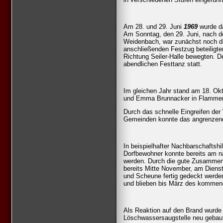
Am 28. und 29. Juni
1969
wurde da
Am Sonntag, den 29. Juni, nach de
Weidenbach, war zunächst noch d
anschließenden Festzug beteiligte
Richtung Seiler-Halle bewegten. 
abendlichen Festtanz statt.
Im gleichen Jahr stand am 18. Okt
und Emma Brunnacker in Flammen 
Durch das schnelle Eingreifen de
Gemeinden konnte das angrenzen
In beispielhafter Nachbarschaftsh
Dorfbewohner konnte bereits am n
werden. Durch die gute Zusammen
bereits Mitte November, am Dienst
und Scheune fertig gedeckt werde
und blieben bis März des kommen
Als Reaktion auf den Brand wurde 
Löschwassersaugstelle neu gebau