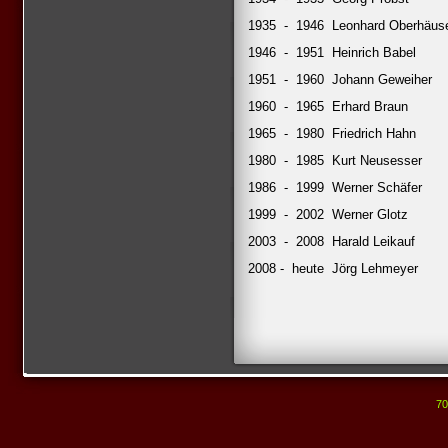
1935
-
1946
Leonhard Oberhäus
1946
-
1951
Heinrich Babel
1951
-
1960
Johann Geweiher
1960
-
1965
Erhard Braun
1965
-
1980
Friedrich Hahn
1980
-
1985
Kurt Neusesser
1986
-
1999
Werner Schäfer
1999
-
2002
Werner Glotz
2003
-
2008
Harald Leikauf
2008 -
heute
Jörg Lehmeyer
70