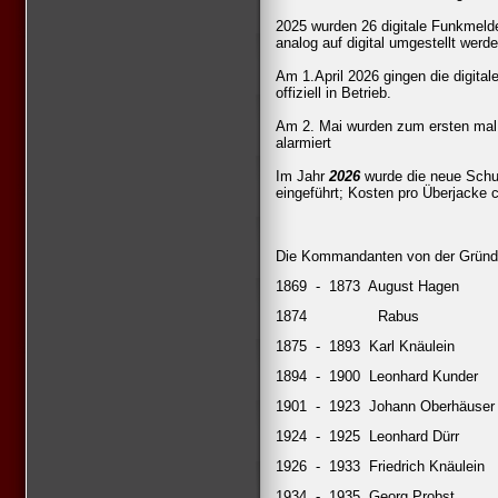
2025 wurden 26 digitale Funkmelde
analog auf digital umgestellt werde
Am 1.April 2026 gingen die digita
offiziell in Betrieb.
Am 2. Mai wurden zum ersten mal 
alarmiert
Im Jahr
2026
wurde die neue Schut
eingeführt; Kosten pro Überjacke 
Die Kommandanten von der Gründu
1869
-
1873
August Hagen
1874
Rabus
1875
-
1893
Karl Knäulein
1894
-
1900
Leonhard Kunder
1901
-
1923
Johann Oberhäuser
1924
-
1925
Leonhard Dürr
1926
-
1933
Friedrich Knäulein
1934
-
1935
Georg Probst