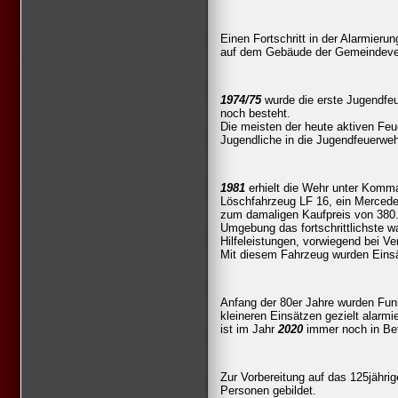
Einen Fortschritt in der Alarmieru
auf dem Gebäude der Gemeindeve
1974/75
wurde die erste Jugendfeu
noch besteht.
Die meisten der heute aktiven Feue
Jugendliche in die Jugendfeuerweh
1981
erhielt die Wehr unter Komm
Löschfahrzeug LF 16, ein Mercede
zum damaligen Kaufpreis von 380.
Umgebung das fortschrittlichste w
Hilfeleistungen, vorwiegend bei Ver
Mit diesem Fahrzeug wurden Eins
Anfang der 80er Jahre wurden Fu
kleineren Einsätzen gezielt alarm
ist im Jahr
2020
immer noch in Bet
Zur Vorbereitung auf das 125jähri
Personen gebildet.