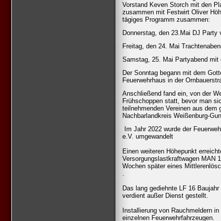
Vorstand Keven Storch mit den Pla
zusammen mit Festwirt Oliver Höh
tägiges Programm zusammen:
Donnerstag, den 23.Mai DJ Party 
Freitag, den 24. Mai Trachtenaben
Samstag, 25. Mai Partyabend mit 
Der Sonntag begann mit dem Gott
Feuerwehrhaus in der Ornbauerstra
Anschließend fand ein, von der We
Frühschoppen statt, bevor man s
teilnehmenden Vereinen aus dem 
Nachbarlandkreis Weißenburg-Gunz
Im Jahr 2022 wurde der Feuerweh
e.V. umgewandelt
Einen weiteren Höhepunkt erreich
Versorgungslastkraftwagen MAN 1
Wochen später eines Mittlerenlös
.
Das lang gediehnte LF 16 Baujahr
verdient außer Dienst gestellt.
Installierung von Rauchmeldern i
einzelnen Feuerwehrfahrzeugen.