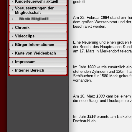
Kinderfeuerwehr aktuell
gestellt.
Voraussetzungen der
Mitgliedschaft
Am 23. Februar
1884
stand ein Te
erde Mitglied!!
dem großen Wasservorrat und der 
beschränkt werden.
Chronik
Videoclips
Eine Neuerung und einen großen For
Bürger Informationen
der Bericht des Hauptmanns Kun
am 17. März in Merkendorf telegra
Karte von Weidenbach
Impressum
Im Jahr
1900
wurde zusätzlich ein
Interner Bereich
stehenden Zylindern und 120m Ha
Schläuchen für 1580 Mark gekauft.
vorhanden.
Am 10. März
1903
kam bei einem 
die neue Saug- und Druckspritze 
Im Jahr
1916
brannte am Eiskeller
Dachstuhl ab.