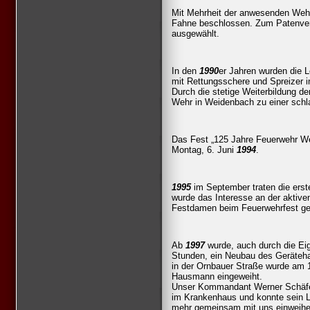
Mit Mehrheit der anwesenden We
Fahne beschlossen. Zum Patenver
ausgewählt.
In den
1990
er Jahren wurden die L
mit Rettungsschere und Spreizer i
Durch die stetige Weiterbildung 
Wehr in Weidenbach zu einer schl
Das Fest „125 Jahre Feuerwehr We
Montag, 6. Juni
1994
.
1995
im September traten die erst
wurde das Interesse an der aktiven
Festdamen beim Feuerwehrfest g
Ab
1997
wurde, auch durch die Eig
Stunden, ein Neubau des Geräteh
in der Ornbauer Straße wurde am 1
Hausmann eingeweiht.
Unser Kommandant Werner Schäfer
im Krankenhaus und konnte sein L
mehr gemeinsam mit uns einweihe