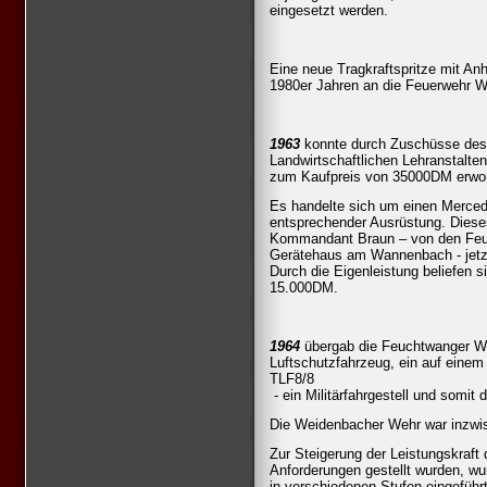
eingesetzt werden.
Eine neue Tragkraftspritze mit A
1980er Jahren an die Feuerwehr 
1963
konnte durch Zuschüsse des
Landwirtschaftlichen Lehranstalten
zum Kaufpreis von 35000DM erwo
Es handelte sich um einen Merce
entsprechender Ausrüstung. Dieses
Kommandant Braun – von den Feuer
Gerätehaus am Wannenbach - jetzt
Durch die Eigenleistung beliefen s
15.000DM.
1964
übergab die Feuchtwanger We
Luftschutzfahrzeug, ein auf eine
TLF8/8
- ein Militärfahrgestell und somi
Die Weidenbacher Wehr war inzwi
Zur Steigerung der Leistungskraft
Anforderungen gestellt wurden, wu
in verschiedenen Stufen eingeführt