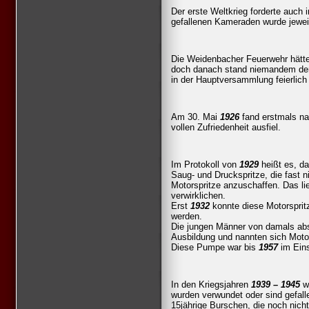
Der erste Weltkrieg forderte auch
gefallenen Kameraden wurde jewei
Die Weidenbacher Feuerwehr hätt
doch danach stand niemandem der
in der Hauptversammlung feierlich
Am 30. Mai
1926
fand erstmals nac
vollen Zufriedenheit ausfiel.
Im Protokoll von
1929
heißt es, das
Saug- und Druckspritze, die fast 
Motorspritze anzuschaffen. Das lie
verwirklichen.
Erst
1932
konnte diese Motorspritz
werden.
Die jungen Männer von damals abso
Ausbildung und nannten sich Moto
Diese Pumpe war bis
1957
im Eins
In den Kriegsjahren
1939 – 1945
wa
wurden verwundet oder sind gefal
15jährige Burschen, die noch nich