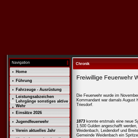
Navigation
Chronik
Home
Freiwillige Feuerwehr
Führung
Fahrzeuge - Ausrüstung
Die Feuerwehr wurde im Novembe
Leistungsabzeichen
Kommandant war damals August Ha
Lehrgänge sonstiges aktive
Triesdorf.
Wehr
Einsätze 2026
1873
konnte erstmals eine neue Sp
Jugendfeuerwehr
1.500 Gulden angeschafft werden,
Verein aktuelles Jahr
Weidenbach, Leidendorf und Breit
Gemeinde Weidenbach ein Spritzen