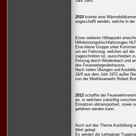
Jahr 1963.
2010
konnte eine Wärmebildkamera
angeschafft werden, welche in der
Einen weiteren Höhepunkt erreich
Hilfeleistungslöschfahrzeuges HLF
Eine kleine Gruppe unter Kommand
um ein Fahrzeug, welches auf die
zugeschnitten ist, ausschreiben z
Festzug durch Weidenbach und ans
des Feuerwehrgerätehauses.
Nach vielen Übungen und Ausbildu
16/8 aus dem Jahr 1972 außer Dien
von der Werkfeuerwehr Robert Bo
2012
schaffte der Feuerwehrverei
an, in welchem zukünftig verschm
Einsätzen abtransportiert, sowie n
gefahren werden kann.
Auch auf das Thema Ausbildung w
Wert gelegt:
Es werden die Lehrgänge Truppman