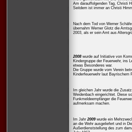
Am darauffolgenden Tag, Christi Hi
Seitdem ist immer an Christi Himme
Nach dem Tod von Werner Schäfer,
übernahm Werner Glotz die Amtsg
2003, als er sein Amt aus Altersg
2008
wurde auf Initiative von Ko
Kindergruppe der Feuerwehr, ins 
etwas Besonderes war.
Die Gruppe wurde vom Verein betr
Kinderfeuerwehr laut Bayrischem 
Im gleichen Jahr wurde die Zusat
Weidenbach eingerichtet. Diese so
Funkmeldeempfänger die Feuerweh
aufmerksam machen.
Im Jahr
2009
wurde ein Mehrzweck
an die Wehr ausgeliefert und in Dien
Außerdienststellung des zum dama