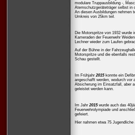
modulare Truppausbildung -, Masc
Atemschutzgeräteträger selbst in 
An diesen Ausbildungen nehmen t
Umkreis von 25km teil.
Die Motorspritze von 1932 wurde 
Kameraden der Feuerwehr Weidenbac
Lechner wieder zum Laufen gebrac
Auf der Bühne in der Fahrzeughal
Motorspritze und die ebenfalls re
Schau gestellt.
Im Frühjahr
2015
konnte ein Defibr
angeschafft werden, wodurch vor a
Absicherung im Einsatzfall, aber a
geleistet werden kann.
Im Jahr
2015
wurde auch das 40jäh
Feuerwehrolympiade und anschlie
gefeiert.
Hier nahmen etwa 75 Jugendliche 