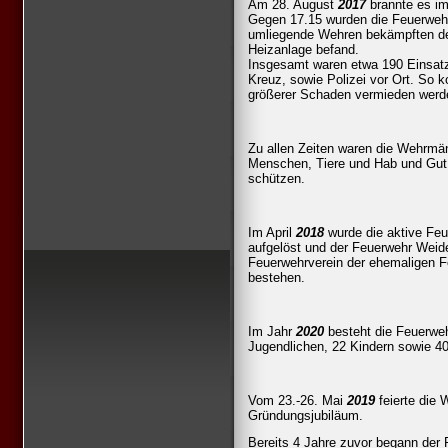
Am 28. August
2017
brannte es i
Gegen 17.15 wurden die Feuerwehr
umliegende Wehren bekämpften de
Heizanlage befand.
Insgesamt waren etwa 190 Einsat
Kreuz, sowie Polizei vor Ort. So
größerer Schaden vermieden werd
Zu allen Zeiten waren die Wehrmänn
Menschen, Tiere und Hab und Gut
schützen.
Im April
2018
wurde die aktive Feu
aufgelöst und der Feuerwehr Weide
Feuerwehrverein der ehemaligen Fe
bestehen.
Im Jahr
2020
besteht die Feuerwe
Jugendlichen, 22 Kindern sowie 40
Vom 23.-26. Mai
2019
feierte die 
Gründungsjubiläum.
Bereits 4 Jahre zuvor begann der