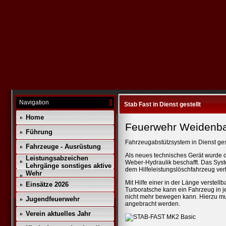
Navigation
Stab Fast in Dienst gestellt
Home
Feuerwehr Weidenb
Führung
Fahrzeugabstützsystem in Dienst ge
Fahrzeuge - Ausrüstung
Als neues technisches Gerät wurde 
Leistungsabzeichen
Weber-Hydraulik beschafft. Das Syst
Lehrgänge sonstiges aktive
dem Hilfeleistungslöschfahrzeug ver
Wehr
Mit Hilfe einer in der Länge verstel
Einsätze 2026
Turboratsche kann ein Fahrzeug in je
nicht mehr bewegen kann. Hierzu mu
Jugendfeuerwehr
angebracht werden.
Verein aktuelles Jahr