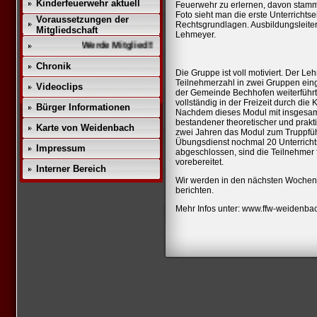
Kinderfeuerwehr aktuell
Feuerwehr zu erlernen, davon stam
Foto sieht man die erste Unterrichtse
Voraussetzungen der
Rechtsgrundlagen. Ausbildungsleiter
Mitgliedschaft
Lehmeyer.
Werde Mitglied!!
Chronik
Die Gruppe ist voll motiviert. Der L
Teilnehmerzahl in zwei Gruppen eing
Videoclips
der Gemeinde Bechhofen weiterführt
vollständig in der Freizeit durch d
Bürger Informationen
Nachdem dieses Modul mit insgesamt
bestandener theoretischer und prakti
Karte von Weidenbach
zwei Jahren das Modul zum Truppfü
Übungsdienst nochmal 20 Unterrichtse
Impressum
abgeschlossen, sind die Teilnehmer f
vorebereitet.
Interner Bereich
Wir werden in den nächsten Wochen
berichten.
Mehr Infos unter: www.ffw-weidenba