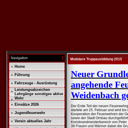
Navigation
Modulare Truppausbildung 2015
Home
Neuer Grundl
Führung
angehende Feu
Fahrzeuge - Ausrüstung
Leistungsabzeichen
Weidenbach ge
Lehrgänge sonstiges aktive
Wehr
Einsätze 2026
Der Erste Teil der neuen Feuerwehr
startete am 25. Februar und wird bis
Jugendfeuerwehr
Kooperation der Feuerwehren der 
sowie der Stadt Ornbau durchgeführt.
Verein aktuelles Jahr
Kreisbrandmeisterbereich von Peter
38 Frauen und Männer dabei die Grund