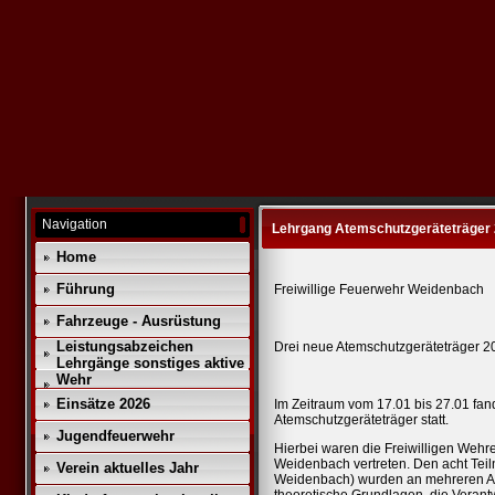
Navigation
Lehrgang Atemschutzgeräteträger
Home
Führung
Freiwillige Feuerwehr Weidenbach
Fahrzeuge - Ausrüstung
Leistungsabzeichen
Drei neue Atemschutzgeräteträger 
Lehrgänge sonstiges aktive
Wehr
Einsätze 2026
Im Zeitraum vom 17.01 bis 27.01 fa
Atemschutzgeräteträger statt.
Jugendfeuerwehr
Hierbei waren die Freiwilligen Weh
Weidenbach vertreten. Den acht Tei
Verein aktuelles Jahr
Weidenbach) wurden an mehreren A