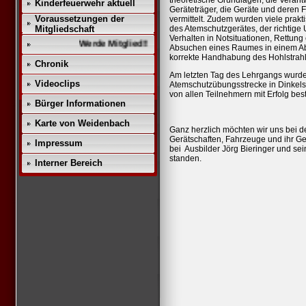
theoretische Grundlagen, die Verant
Kinderfeuerwehr aktuell
Geräteträger, die Geräte und deren F
Voraussetzungen der
vermittelt. Zudem wurden viele prak
Mitgliedschaft
des Atemschutzgerätes, der richtig
Verhalten in Notsituationen, Rettun
Werde Mitglied!!
Absuchen eines Raumes in einem Abb
korrekte Handhabung des Hohlstrahlr
Chronik
Am letzten Tag des Lehrgangs wurde 
Videoclips
Atemschutzübungsstrecke in Dinkels
von allen Teilnehmern mit Erfolg be
Bürger Informationen
Karte von Weidenbach
Ganz herzlich möchten wir uns bei 
Gerätschaften, Fahrzeuge und ihr Ger
Impressum
bei Ausbilder Jörg Bieringer und sei
standen.
Interner Bereich