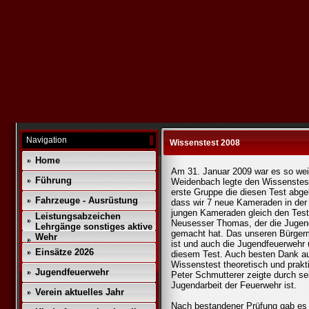
Navigation
Wissenstest 2008
Home
Am 31. Januar 2009 war es so weit
Führung
Weidenbach legte den Wissenstest 
erste Gruppe die diesen Test abgel
Fahrzeuge - Ausrüstung
dass wir 7 neue Kameraden in der
jungen Kameraden gleich den Test
Leistungsabzeichen
Neusesser Thomas, der die Jugendli
Lehrgänge sonstiges aktive
gemacht hat. Das unseren Bürgerm
Wehr
ist und auch die Jugendfeuerwehr 
Einsätze 2026
diesem Test. Auch besten Dank a
Wissenstest theoretisch und pra
Jugendfeuerwehr
Peter Schmutterer zeigte durch se
Jugendarbeit der Feuerwehr ist.
Verein aktuelles Jahr
Nach bestandener Prüfung gab es 