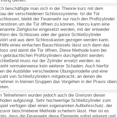
nung dienen.
h beschäftigte man sich in der Theorie kurz mit dem
bau der verschiedenen Schlosssysteme. Ist die Tür
schlossen, bleibt der Feuerwehr nur noch den Profilzylinder
zerstören um die Tür öffnen zu können. Hierzu kann eine
enannte Ziehglocke eingesetzt werden, mit der entweder
 Kern des Schlosses oder der ganze Schließzylinder
stört und aus dem Schlosskasten gezogen werden kann.
 Hilfe eines einfachen Bauschlüssels lässt sich dann das
loss und damit die Tür öffnen. Diese Methode kann bei
en gebräuchlichen Profilzylindern durchgeführt werden;
chließend muss nur der Zylinder ersetzt werden; es
steht normalerweise kein weiterer Schaden. Auch hierfür
ten die Ausbilder verschiedene Übungsmodelle und eine
lzahl von Schließzylindern mitgebracht, an denen die
lnehmer in kleinen Gruppen das Vorgehen in der Praxis üben
nten.
 Teilnehmern wurden jedoch auch die Grenzen dieser
hoden aufgezeigt. Sehr hochwertige Schließzylinder zum
spiel verfügen über einen sogenannten Aufbohrschutz, der
 zuvor beschriebene Methode scheitern lässt. Hier ist es
htig, dass die Feuerwehr diese Elemente sofort erkennt und