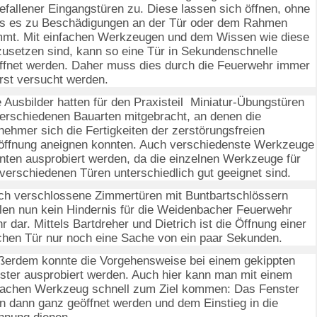
efallener Eingangstüren zu. Diese lassen sich öffnen, ohne
s es zu Beschädigungen an der Tür oder dem Rahmen
mt. Mit einfachen Werkzeugen und dem Wissen wie diese
zusetzen sind, kann so eine Tür in Sekundenschnelle
ffnet werden. Daher muss dies durch die Feuerwehr immer
rst versucht werden.
 Ausbilder hatten für den Praxisteil
Miniatur-Übungstüren
verschiedenen Bauarten mitgebracht, an denen die
lnehmer sich die Fertigkeiten der zerstörungsfreien
öffnung aneignen konnten. Auch verschiedenste Werkzeuge
nten ausprobiert werden, da die einzelnen Werkzeuge für
 verschiedenen Türen unterschiedlich gut geeignet sind.
h verschlossene Zimmertüren mit Buntbartschlössern
llen nun kein Hindernis für die Weidenbacher Feuerwehr
r dar. Mittels Bartdreher und Dietrich ist die Öffnung einer
chen Tür nur noch eine Sache von ein paar Sekunden.
erdem konnte die Vorgehensweise bei einem gekippten
ster ausprobiert werden. Auch hier kann man mit einem
fachen Werkzeug schnell zum Ziel kommen: Das Fenster
n dann ganz geöffnet werden und dem Einstieg in die