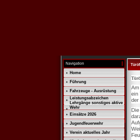
Navigation
Türö
Home
Türö
Führung
Am 
Fahrzeuge - Ausrüstung
ein
Leistungsabzeichen
der
Lehrgänge sonstiges aktive
Wehr
Die
Einsätze 2026
dar
Auf
Jugendfeuerwehr
Wei
Verein aktuelles Jahr
Feu