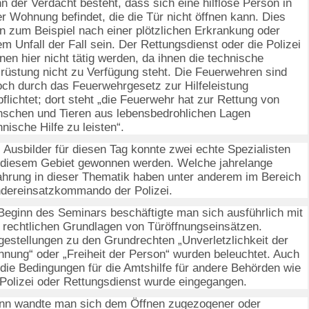
n der Verdacht besteht, dass sich eine hilflose Person in
er Wohnung befindet, die die Tür nicht öffnen kann. Dies
n zum Beispiel nach einer plötzlichen Erkrankung oder
em Unfall der Fall sein. Der Rettungsdienst oder die Polizei
nen hier nicht tätig werden, da ihnen die technische
rüstung nicht zu Verfügung steht. Die Feuerwehren sind
och durch das Feuerwehrgesetz zur Hilfeleistung
pflichtet; dort steht „die Feuerwehr hat zur Rettung von
schen und Tieren aus lebensbedrohlichen Lagen
hnische Hilfe zu leisten“.
 Ausbilder für diesen Tag konnte zwei echte Spezialisten
 diesem Gebiet gewonnen werden. Welche jahrelange
ahrung in dieser Thematik haben unter anderem im Bereich
dereinsatzkommando der Polizei.
Beginn des Seminars beschäftigte man sich ausführlich mit
 rechtlichen Grundlagen von Türöffnungseinsätzen.
gestellungen zu den Grundrechten „Unverletzlichkeit der
nung“ oder „Freiheit der Person“ wurden beleuchtet. Auch
 die Bedingungen für die Amtshilfe für andere Behörden wie
 Polizei oder Rettungsdienst wurde eingegangen.
n wandte man sich dem Öffnen zugezogener oder