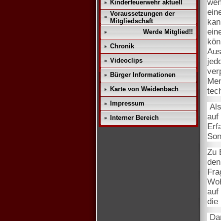
wen
Kinderfeuerwehr aktuell
ein
Voraussetzungen der
Mitgliedschaft
kan
ein
Werde Mitglied!!
kön
Chronik
Aus
Videoclips
jed
ver
Bürger Informationen
Men
Karte von Weidenbach
tec
Impressum
Als
auf
Interner Bereich
Erf
Son
Zu 
den
Fra
Woh
auf
die
Dan