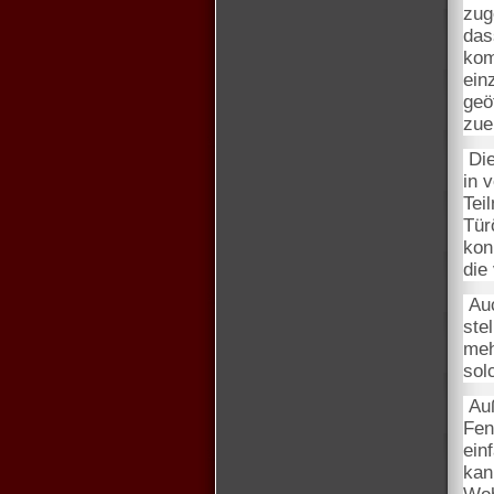
zug
das
kom
ein
geö
zue
Die
in 
Tei
Tür
kon
die
Auc
ste
meh
sol
Auß
Fen
ein
kan