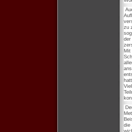
Woh
Auc
Auf
ver
zu 
sog
der
zer
Mit
Sch
all
ans
ent
hat
Vie
Tei
kon
Den
Met
Bei
die
wic