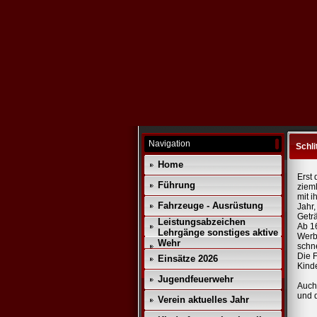
Navigation
Schli
Home
Erst
Führung
ziem
mit i
Fahrzeuge - Ausrüstung
Jahr
Getr
Leistungsabzeichen
Ab 16
Lehrgänge sonstiges aktive
Werbe
Wehr
schn
Die 
Einsätze 2026
Kind
Jugendfeuerwehr
Auch 
und 
Verein aktuelles Jahr