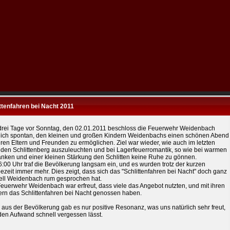
ttenfahren bei Nacht 2011
 drei Tage vor Sonntag, den 02.01.2011 beschloss die Feuerwehr Weidenbach
lich spontan, den kleinen und großen Kindern Weidenbachs einen schönen Abend
hren Eltern und Freunden zu ermöglichen. Ziel war wieder, wie auch im letzten
, den Schlittenberg auszuleuchten und bei Lagerfeuerromantik, so wie bei warmen
änken und einer kleinen Stärkung den Schlitten keine Ruhe zu gönnen.
:00 Uhr traf die Bevölkerung langsam ein, und es wurden trotz der kurzen
zeit immer mehr. Dies zeigt, dass sich das "Schlittenfahren bei Nacht" doch ganz
ell Weidenbach rum gesprochen hat.
Feuerwehr Weidenbach war erfreut, dass viele das Angebot nutzten, und mit ihren
ern das Schlittenfahren bei Nacht genossen haben.
aus der Bevölkerung gab es nur positive Resonanz, was uns natürlich sehr freut,
den Aufwand schnell vergessen lässt.