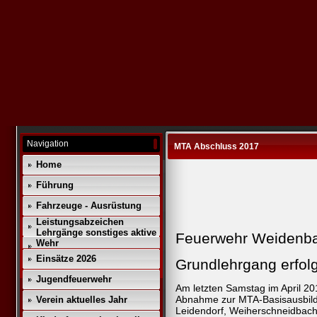
Navigation
MTA Abschluss 2017
Home
Führung
Fahrzeuge - Ausrüstung
Leistungsabzeichen
Lehrgänge sonstiges aktive
Feuerwehr Weidenb
Wehr
Einsätze 2026
Grundlehrgang erfol
Jugendfeuerwehr
Am letzten Samstag im April 2
Abnahme zur MTA-Basisausbil
Verein aktuelles Jahr
Leidendorf, Weiherschneidbach