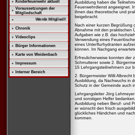
Kinderfeuerwehr aktuell
Ausbildung haben die Teilnehme
Feuerwehrdienst angeeignet. I
Voraussetzungen der
ihnen das theoretische und pra
Mitgliedschaft
beigebracht.
Werde Mitglied!!
Nach einer kurzen Begrüßung 
Chronik
Abnahme mit den praktischen Ü
Aufgaben wie z.B. das hochzieh
Videoclips
Verwendung eines Feuerlöscher 
eines Unterflurhydranten aufze
Bürger Informationen
können. Im Nachgang erwartete 
Karte von Weidenbach
Erfreulicherweise konnten der 
Schmutterer sowie 2. Bürgermei
Impressum
15 Lehrgangsteilnehmern zur b
Interner Bereich
2. Bürgermeister Willi Albrecht
Ausbildung, da Nachwuchs in d
Schutz in der Gemeinde auch in
Lehrgangsleiter Jörg Lehmeyer 
und sonstigen Helfer bedanken,
Ausbildung neben Beruf- und Pri
er wünscht den frisch ausgebi
glückliches Händchen und nac
kommen.