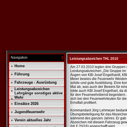
Navigation
Leistungsabzeichen THL 2010
Home
Am 27.03.2010 legten drei Gruppen 
Leistungsabzeichen „Die Gruppe im t
Führung
Augen von KBI Josef Engelhardt, KB
Meier bewies die Feuerwehr Weiden
Fahrzeuge - Ausrüstung
solide und gute Ausbildung. Eine ko
Mal ab, was auch der Beweis für eine
Leistungsabzeichen
lobte auch KBI Josef Engelhart, da die
Lehrgänge sonstiges aktive
für den Feuerwehrdienst begeistern.
Wehr
sich bei den Feuerwehrleuten für di
Ernstfall profitiert.
Einsätze 2026
Kommandant Jörg Lehmeyer bedankte
Jugendfeuerwehr
Übungsbeteiligung für das Abzeiche
während des ganzen Jahres. Er gab a
Verein aktuelles Jahr
Abzeichen mit diesem Fahrzeug gewe
(HLF 20/16) angeschafft wird.