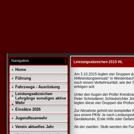
Navigation
Leistungsabzeichen 2015 HL
Home
Am 3.10.2015 legten vier Gruppen d
Führung
Hilfeleistungseinsatz“ in Weidenbach
nach einem Verkehrsunfall, wie der 
Fahrzeuge - Ausrüstung
erfolgen soll.
Leistungsabzeichen
Unter den Augen der Prüfer Kreisbra
Lehrgänge sonstiges aktive
Peter Schmutterer, Schiedsrichter J
Wehr
legten diese vier Gruppen die Prüfun
Einsätze 2026
Zur Abnahme gehört ein kompletter Au
aus einem PKW. Je nach Leistungsst
Jugendfeuerwehr
Gerätekunde, Erste Hilfe oder Gefah
Verein aktuelles Jahr
Ab der zweiten. Stufe werden die Fu