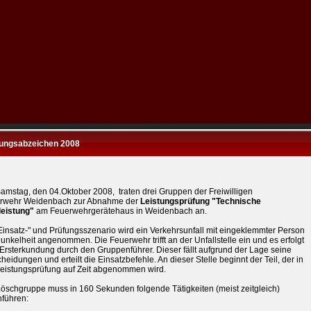
tungsabzeichen 2008
amstag, den 04.Oktober 2008, traten drei Gruppen der Freiwilligen
rwehr Weidenbach zur Abnahme der
Leistungsprüfung "Technische
leistung"
am Feuerwehrgerätehaus in Weidenbach an.
Einsatz-" und Prüfungsszenario wird ein Verkehrsunfall mit eingeklemmter Person
unkelheit angenommen. Die Feuerwehr trifft an der Unfallstelle ein und es erfolgt
Ersterkundung durch den Gruppenführer. Dieser fällt aufgrund der Lage seine
heidungen und erteilt die Einsatzbefehle. An dieser Stelle beginnt der Teil, der in
Leistungsprüfung auf Zeit abgenommen wird.
Löschgruppe muss in 160 Sekunden folgende Tätigkeiten (meist zeitgleich)
hführen: