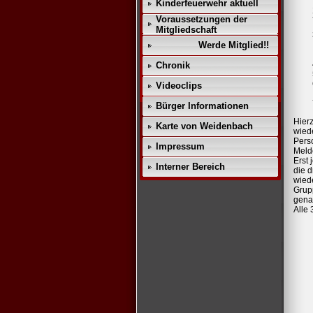
Kinderfeuerwehr aktuell
Voraussetzungen der
Mitgliedschaft
Werde Mitglied!!
Chronik
Videoclips
Bürger Informationen
Hier
Karte von Weidenbach
wied
Perso
Impressum
Melde
Erst 
Interner Bereich
die d
wied
Grup
gena
Alle 