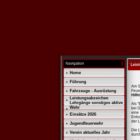
Navigation
Leis
Home
Führung
Am S
Fahrzeuge - Ausrüstung
Feue
Hilfe
Leistungsabzeichen
Lehrgänge sonstiges aktive
Als "
Wehr
bei D
eine 
Einsätze 2026
Entsc
der 
Jugendfeuerwehr
Die 
Verein aktuelles Jahr
durc