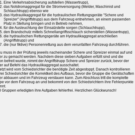
Eine Verkehrsabsicherung aufstellen (Wassertrupp),
das Notstromaggregat für die Stromversorgung (Melder, Maschinist und
Schlauchtrupp) ebenso wie
das Hydraulikaggregat für die hydraulischen Rettungsgeräte "Schere und
Spreizer" (Angriffstrupp) aus dem Fahrzeug entnehmen, an einem passenden
Platz in Stellung bringen und in Betrieb nehmen,
für die Ausleuchtung der Einsatzstelle sorgen (Schlauchtrupp),
den Brandschutz mittels Schnellangriffsschlauch sicherstellen (Wassertrupp),
die hydraulischen Rettungsgeräte am Hydraulikaggregat anschließen
(Angriffstrupp) und
die (nur fiktive) Personenrettung aus dem verunfallten Fahrzeug durchführen.
zu muss in der Prüfung jeweils nacheinander Schere und Spreizer einmal auf und
er zu gemacht werden. Nachdem diese sieben Aufgaben erfüllt sind und die
n befreit wurde, nimmt der Angriffstrupp Schere und Spreizer zurück, bevor der
r auf Befehl das Hydraulikaggregat ausschaltet.
jetzt wird vom Schiedsrichter die benötigte Zeit abgestoppt. Danach kontrollieren
rei Schiedsrichter die Korrektkeit des Aufbaus, bevor die Gruppe die Gerätschaften
er abbauen und im Fahrzeug verstauen kann. Zum Abschluss tritt die komplette
pe vor dem Fahrzeug an und bekommt von den Schiedsrichtern ihre Fehlerpunkte
nnt.
3 Gruppen erledigten ihre Aufgaben fehlerfrei. Herzlichen Glückwunsch!