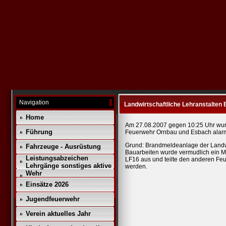
Navigation
Landwirtschaftliche Lehranstalten
Home
Am 27.08.2007 gegen 10:25 Uhr wu
Führung
Feuerwehr Ornbau und Esbach alarm
Grund: Brandmeldeanlage der Landwir
Fahrzeuge - Ausrüstung
Bauarbeiten wurde vermudlich ein M
Leistungsabzeichen
LF16 aus und teilte den anderen Feu
Lehrgänge sonstiges aktive
werden.
Wehr
Einsätze 2026
Jugendfeuerwehr
Verein aktuelles Jahr