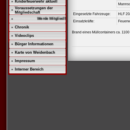
Kinderfeuerwehr aktuell
Mannsc
Voraussetzungen der
Mitgliedschaft
Eingesetzte Fahrzeuge:
HLF 20
Werde Mitglied!!
Einsatzkräfte:
Feuerw
Chronik
Brand eines Müllcontainers ca. 1100
Videoclips
Bürger Informationen
Karte von Weidenbach
Impressum
Interner Bereich