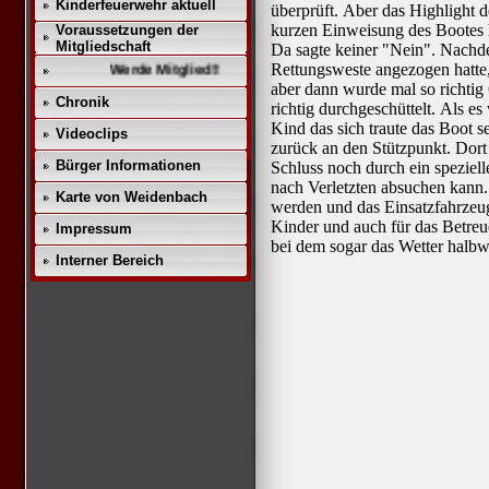
Kinderfeuerwehr aktuell
überprüft. Aber das Highlight 
kurzen Einweisung des Bootes h
Voraussetzungen der
Mitgliedschaft
Da sagte keiner "Nein". Nachd
Rettungsweste angezogen hatte,
Werde Mitglied!!
aber dann wurde mal so richtig
Chronik
richtig durchgeschüttelt. Als es
Kind das sich traute das Boot se
Videoclips
zurück an den Stützpunkt. Do
Bürger Informationen
Schluss noch durch ein speziel
nach Verletzten absuchen kann.
Karte von Weidenbach
werden und das Einsatzfahrzeu
Kinder und auch für das Betreu
Impressum
bei dem sogar das Wetter halb
Interner Bereich