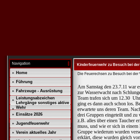
Navigation
Kinderfeuerwehr zu Besuch bei de
Home
Die Feuerechsen zu Besuch bei der
Führung
Am Samstag den 23.7.11 war es 
Fahrzeuge - Ausrüstung
zur Wasserwacht nach Schlunge
Team trafen sich um 12.30 Uhr
Leistungsabzeichen
Lehrgänge sonstiges aktive
ging es dann auch schon los.
Wehr
erwartete uns deren Team. Nac
Einsätze 2026
drei Gruppen eingeteilt und zu 
z.B. alles über einen Taucher er
Jugendfeuerwehr
muss, und wie er sich in einem 
Gruppe wiederum wurden versch
Verein aktuelles Jahr
erklärt, diese wurden gleich v