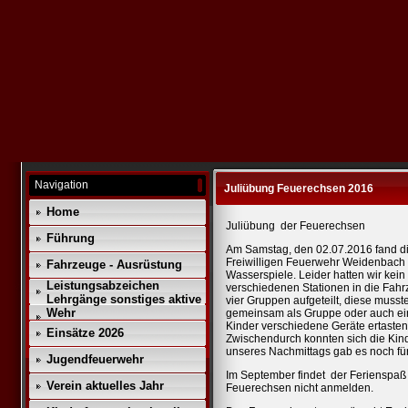
Navigation
Juliübung Feuerechsen 2016
Home
Juliübung
der Feuerechsen
Führung
Am Samstag, den 02.07.2016 fand d
Freiwilligen Feuerwehr Weidenbach 
Fahrzeuge - Ausrüstung
Wasserspiele. Leider hatten wir kei
Leistungsabzeichen
verschiedenen Stationen in die Fahr
Lehrgänge sonstiges aktive
vier Gruppen aufgeteilt, diese muss
Wehr
gemeinsam als Gruppe oder auch ein
Kinder verschiedene Geräte ertasten
Einsätze 2026
Zwischendurch konnten sich die Kind
unseres Nachmittags gab es noch für
Jugendfeuerwehr
Im September findet
der Ferienspaß 
Verein aktuelles Jahr
Feuerechsen nicht anmelden.