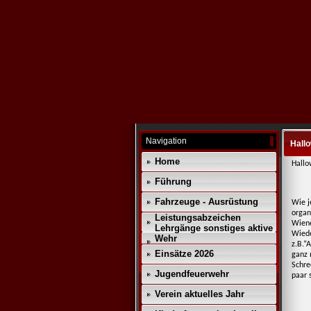
Navigation
Hall
Home
Hallo
Führung
Fahrzeuge - Ausrüstung
Wie j
organi
Leistungsabzeichen
Wiene
Lehrgänge sonstiges aktive
Wiede
Wehr
z.B.“
Einsätze 2026
ganz 
Schre
Jugendfeuerwehr
paar 
Verein aktuelles Jahr