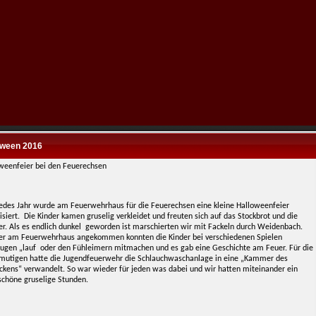
oween 2016
weenfeier bei den Feuerechsen
edes Jahr wurde am Feuerwehrhaus für die Feuerechsen eine kleine Halloweenfeier
siert.
Die Kinder kamen gruselig verkleidet und freuten sich auf das Stockbrot und die
r. Als es endlich dunkel
geworden ist marschierten wir mit Fackeln durch Weidenbach.
r am Feuerwehrhaus angekommen konnten die Kinder bei verschiedenen Spielen
Augen „lauf
oder den Fühleimern mitmachen und es gab eine Geschichte am Feuer. Für die
mutigen hatte die Jugendfeuerwehr die Schlauchwaschanlage in eine „Kammer des
ckens“ verwandelt. So war wieder für jeden was dabei und wir hatten miteinander ein
schöne gruselige Stunden.