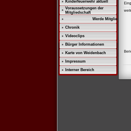
Kinderfeuerwehr aktuell
Eing
Voraussetzungen der
weit
Mitgliedschaft
Werde Mitglied!!
Chronik
Videoclips
Bürger Informationen
Be
Karte von Weidenbach
Impressum
Interner Bereich