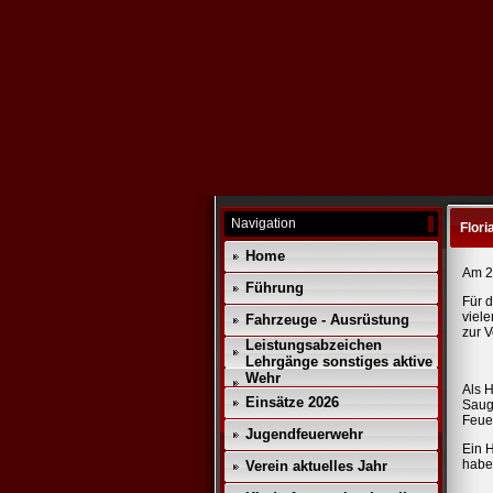
Navigation
Flori
Home
Am 29
Führung
Für d
viel
Fahrzeuge - Ausrüstung
zur 
Leistungsabzeichen
Lehrgänge sonstiges aktive
Wehr
Als H
Einsätze 2026
Saug
Feuer
Jugendfeuerwehr
Ein 
haben
Verein aktuelles Jahr