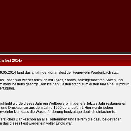
ansfest 2014a
.05.2014 fand das alljährige Floriansfest der Feuerwehr Weidenbach statt.
as Essen war wieder reichlich mit Gyros, Steaks, selbstgemachten Salten und
em mehr bestens gesorgt. Den kleinen Gästen stand zum ersten mal eine Hüpfburg
Verfügung.
ighlight wurde dieses Jahr ein Wettbewerb mit der erst letztes Jahr restaurierten
 und Druckspritze aus dem Jahre 1900 durchgeführt. Hier wurde jedem
wehrler klar, dass die Wasserförderung heutzutage deutlich einfacher ist.
Herzliches Dankeschön an alle Helferinnen und Helfern die dazu beigetragen
 das dieses Fest wieder ein voller Erfolg war.