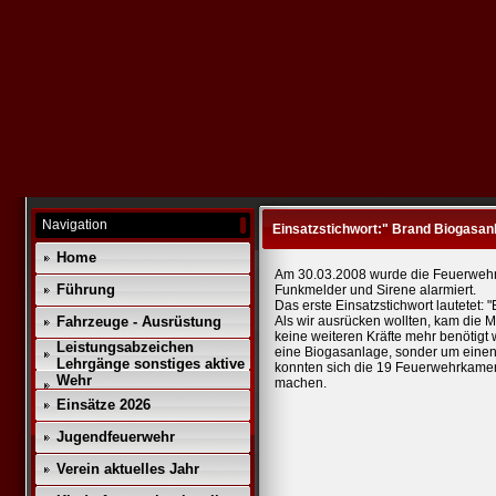
Navigation
Einsatzstichwort:" Brand Biogasan
Home
Am 30.03.2008 wurde die Feuerwehr
Führung
Funkmelder und Sirene alarmiert.
Das erste Einsatzstichwort lautetet
Fahrzeuge - Ausrüstung
Als wir ausrücken wollten, kam die 
keine weiteren Kräfte mehr benötigt 
Leistungsabzeichen
eine Biogasanlage, sonder um einen 
Lehrgänge sonstiges aktive
konnten sich die 19 Feuerwehrkam
Wehr
machen.
Einsätze 2026
Jugendfeuerwehr
Verein aktuelles Jahr