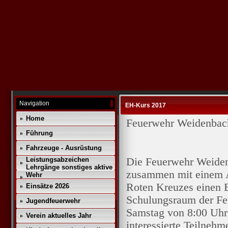
Navigation
EH-Kurs 2017
Home
Feuerwehr Weidenbac
Führung
Fahrzeuge - Ausrüstung
Die Feuerwehr Weiden
Leistungsabzeichen
Lehrgänge sonstiges aktive
zusammen mit einem A
Wehr
Roten Kreuzes einen E
Einsätze 2026
Schulungsraum der Fe
Jugendfeuerwehr
Samstag von 8:00 Uhr
Verein aktuelles Jahr
interessierte Teilnehm