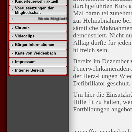
Kinderfeuerwehr aktuell
durchgeführten Kurs a
Voraussetzungen der
Mal daran teilzunehme
Mitgliedschaft
Werde Mitglied!!
zur Helmabnahme bei 
sämtliche Maßnahmen d
Chronik
demonstriert. Nicht nu
Videoclips
Alltag dürfte für jede
Bürger Informationen
hilfreich sein.
Karte von Weidenbach
Bereits im Dezember 
Impressum
Feuerwehrkameraden-
Interner Bereich
der Herz-Lungen Wie
Defibrillator geschult.
Um hier die Einsatzkr
Hilfe fit zu halten, w
Fortbildungen angebot
www.ffw-weidenbach