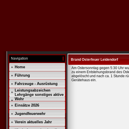
Navigation
Brand Osterfeuer Leidendorf
Home
Am Ostersonntag gegen 5:30 Uhr wu
zu einem Entstehungsbrand des Oster
Führung
abgelöscht und nach ca. 1 Stunde r
Gerätehaus ein.
Fahrzeuge - Ausrüstung
Leistungsabzeichen
Lehrgänge sonstiges aktive
Wehr
Einsätze 2026
Jugendfeuerwehr
Verein aktuelles Jahr