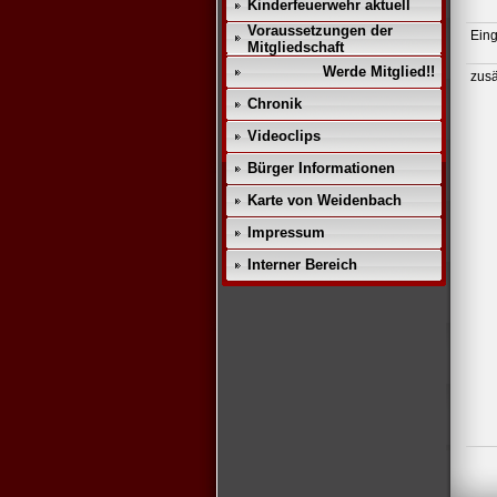
Kinderfeuerwehr aktuell
Voraussetzungen der
Eing
Mitgliedschaft
Werde Mitglied!!
zusä
Chronik
Videoclips
Bürger Informationen
Karte von Weidenbach
Impressum
Interner Bereich