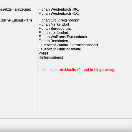
esetzte Fahrzeuge:
Florian Weidenbach 40/1
Florian Weidenbach 41/1
tzliche Einsatzkräfte:
Florian Großbreitenbronn
Florian Merkendorf
Florian Burgoberbach
Florian Leidendorf
Florian Wolframs-Eschenbach
Florian Bechhofen
Feuerwehr Zandt/Unterrottmannsdorf
Feuerwehr Führungskräfte
Polizei
Rettungsdienst
ansbachplus.de/blaulicht/brand-in-biogasanlage