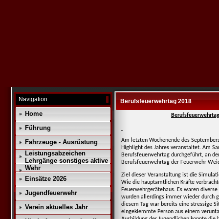
Navigation
Berufsfeuerwehrtag 2018
Home
Berufsfeuerwehrta
Führung
Am letzten Wochenende des Septembers
Fahrzeuge - Ausrüstung
Highlight des Jahres veranstaltet. Am S
Leistungsabzeichen
Berufsfeuerwehrtag durchgeführt, an dem
Lehrgänge sonstiges aktive
Berufsfeuerwehrtag der Feuerwehr Weid
Wehr
Ziel dieser Veranstaltung ist die Simula
Einsätze 2026
Wie die hauptamtlichen Kräfte verbrach
Feuerwehrgerätehaus. Es waren diverse 
Jugendfeuerwehr
wurden allerdings immer wieder durch ge
diesem Tag war bereits eine stressige Si
Verein aktuelles Jahr
eingeklemmte Person aus einem verunfal
Ausbildung der Jugendlichen konnte die h