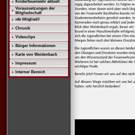
Kinderfeuerwehr aktuell
zügig abgearbeitet werden. Es folgten w
Voraussetzungen der
Stunden, einer davon wird aber noch läng
Mitgliedschaft
von der Feuerwehr Bechhofen konnte mit
Studentenwohnheim gerettet werden. Im
Werde Mitglied!!
Kameraden noch genau erklärt und jeder 
Blick über Weidenbach ergab. Bevor wir
Chronik
Brand in einer Maschinenhalle erfolgrei
sich die Jugendlichen bei einem Film e
Videoclips
Morgen fielen noch drei kleinere Einsätze
Bürger Informationen
Die Jugendlichen waren an diesen beiden
den Übungen und Einsätzen wurden einige
Karte von Weidenbach
um den Wissensstand der Feuerwehranwär
Weiteren ist bei solchen Aktivitäten di
Impressum
wichtiger Punkt.
Interner Bereich
Bereits jetzt freuen wir uns auf den nä
Auf diesem Wege möchten wir uns bei al
haben, sehr herzlich bedanken!