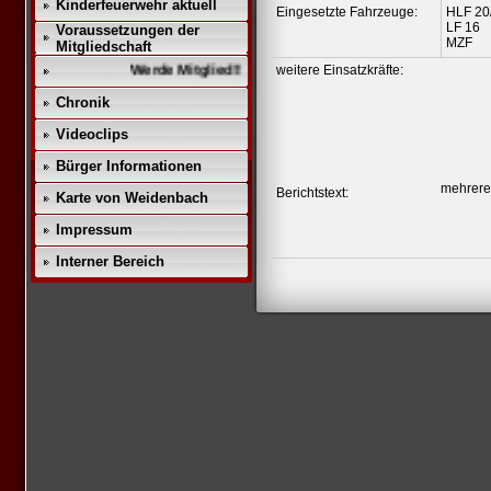
Kinderfeuerwehr aktuell
Eingesetzte Fahrzeuge:
HLF 20
LF 16
Voraussetzungen der
MZF
Mitgliedschaft
Werde Mitglied!!
weitere Einsatzkräfte:
Chronik
Videoclips
Bürger Informationen
mehrere
Berichtstext:
Karte von Weidenbach
Impressum
Interner Bereich