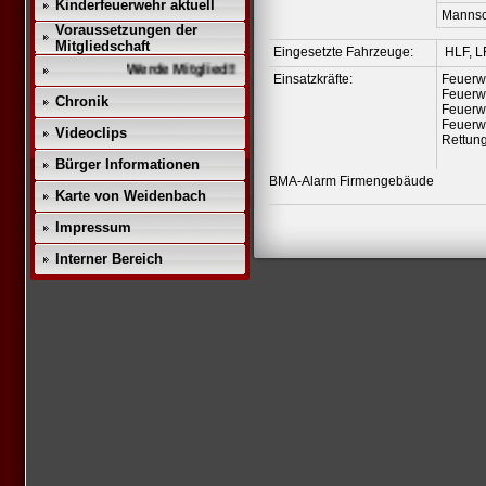
Kinderfeuerwehr aktuell
Mannsc
Voraussetzungen der
Mitgliedschaft
Eingesetzte Fahrzeuge:
HLF, L
Werde Mitglied!!
Einsatzkräfte:
Feuerw
Feuerw
Chronik
Feuerw
Feuerw
Videoclips
Rettung
Bürger Informationen
BMA-Alarm Firmengebäude
Karte von Weidenbach
Impressum
Interner Bereich