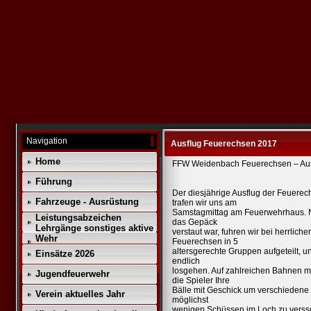
Navigation
Ausflug Feuerechsen 2017
Home
FFW Weidenbach Feuerechsen – Aus
Führung
Der diesjährige Ausflug der Feuerec
Fahrzeuge - Ausrüstung
trafen wir uns am
Samstagmittag am Feuerwehrhaus. Na
Leistungsabzeichen
das Gepäck
Lehrgänge sonstiges aktive
verstaut war, fuhren wir bei herrli
Wehr
Feuerechsen in 5
altersgerechte Gruppen aufgeteilt, u
Einsätze 2026
endlich
losgehen. Auf zahlreichen Bahnen m
Jugendfeuerwehr
die Spieler Ihre
Bälle mit Geschick um verschiedene H
Verein aktuelles Jahr
möglichst
wenigen Schüssen im Loch zu versse