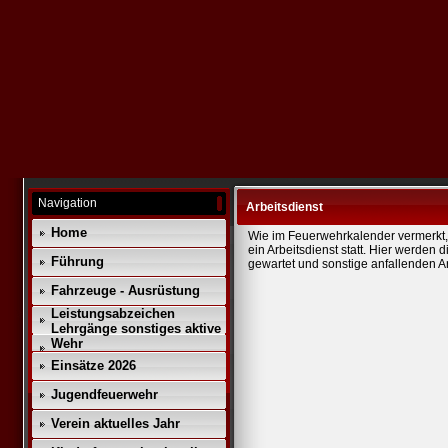
Navigation
Arbeitsdienst
Home
Wie im Feuerwehrkalender vermerkt,
ein Arbeitsdienst statt. Hier werden
Führung
gewartet und sonstige anfallenden Ar
Fahrzeuge - Ausrüstung
Leistungsabzeichen
Lehrgänge sonstiges aktive
Wehr
Einsätze 2026
Jugendfeuerwehr
Verein aktuelles Jahr