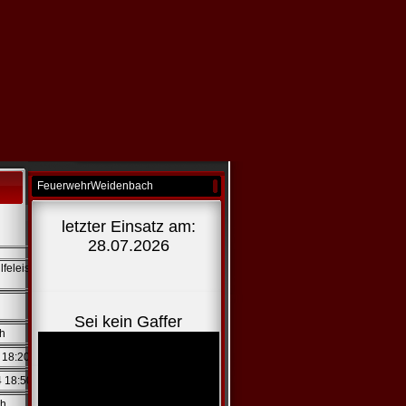
FeuerwehrWeidenbach
letzter Einsatz am:
28.07.2026
lfeleistung
stige
Sei kein Gaffer
bach
4 18:20
4 18:50
nbach