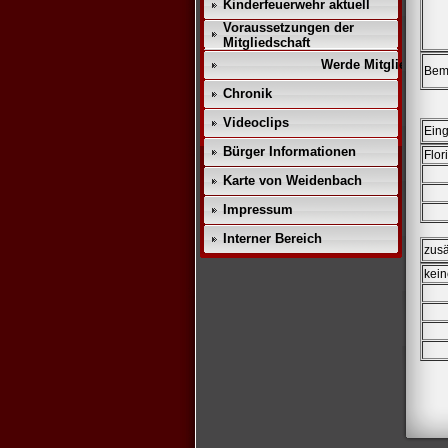
Kinderfeuerwehr aktuell
Voraussetzungen der
Mitgliedschaft
Werde Mitglied!!
Be
Chronik
Videoclips
Eing
Bürger Informationen
Flor
Karte von Weidenbach
Impressum
Interner Bereich
zusä
kein