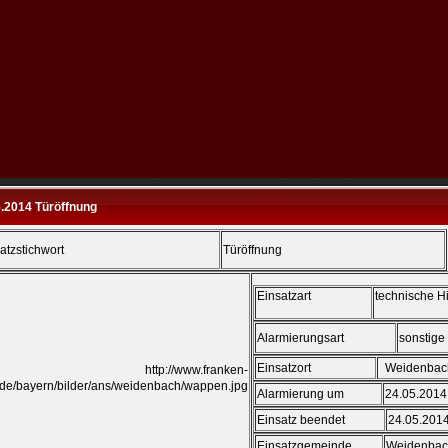
5.2014 Türöffnung
satzstichwort
Türöffnung
Einsatzart
technische Hi
Alarmierungsart
son
Einsatzort
Weiden
Alarmierung um
24.05.201
Einsatz beendet
24.05.201
Einsatzgemeinde
Weide