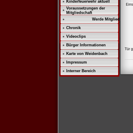
Kinderfeuerwehr aktuell
Eins
Voraussetzungen der
Mitgliedschaft
Werde Mitglied!!
Chronik
Videoclips
Bürger Informationen
Tür g
Karte von Weidenbach
Impressum
Interner Bereich