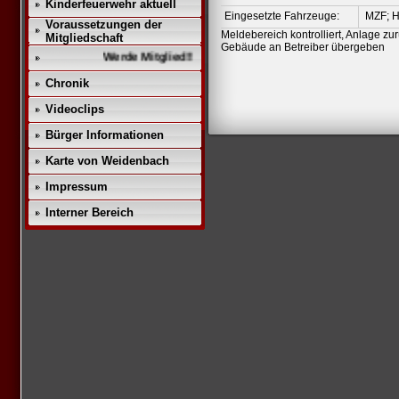
Kinderfeuerwehr aktuell
Eingesetzte Fahrzeuge:
MZF; H
Voraussetzungen der
Meldebereich kontrolliert, Anlage zur
Mitgliedschaft
Gebäude an Betreiber übergeben
Werde Mitglied!!
Chronik
Videoclips
Bürger Informationen
Karte von Weidenbach
Impressum
Interner Bereich