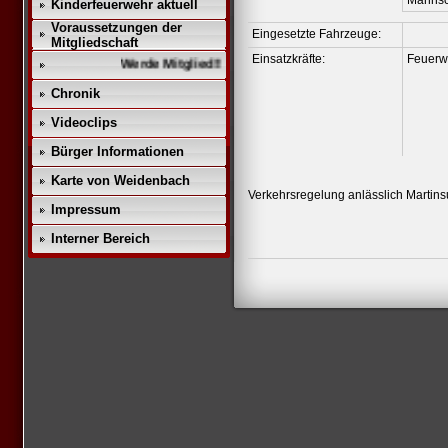
Mannsc
Kinderfeuerwehr aktuell
Voraussetzungen der
Eingesetzte Fahrzeuge:
Mitgliedschaft
Einsatzkräfte:
Feuerw
Werde Mitglied!!
Chronik
Videoclips
Bürger Informationen
Karte von Weidenbach
Verkehrsregelung anlässlich Martin
Impressum
Interner Bereich