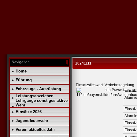
Navigation
20241111
Home
Führung
Einsatzstichwort: Verkehrsregelung
Fahrzeuge - Ausrüstung
Einsatz
Leistungsabzeichen
Alarmie
Lehrgänge sonstiges aktive
Wehr
Einsatz
Einsätze 2026
Alarmi
Jugendfeuerwehr
Einsatz
Verein aktuelles Jahr
Einsat