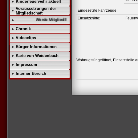
Mannsc
Kinderfeuerwehr aktuell
Voraussetzungen der
Eingesetzte Fahrzeuge:
Mitgliedschaft
Einsatzkräfte:
Feuerw
Werde Mitglied!!
Chronik
Videoclips
Bürger Informationen
Karte von Weidenbach
Wohnugstür geöffnet, Einsatzstelle 
Impressum
Interner Bereich