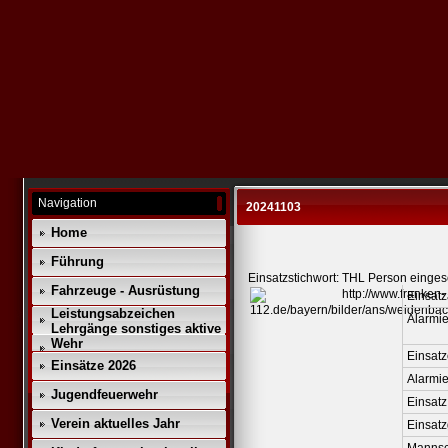
Navigation
20241103
Home
Führung
Einsatzstichwort: THL Person einge
Fahrzeuge - Ausrüstung
Einsatz
Leistungsabzeichen
Alarmie
Lehrgänge sonstiges aktive
Wehr
Einsatz
Einsätze 2026
Alarmi
Jugendfeuerwehr
Einsatz
Verein aktuelles Jahr
Einsat