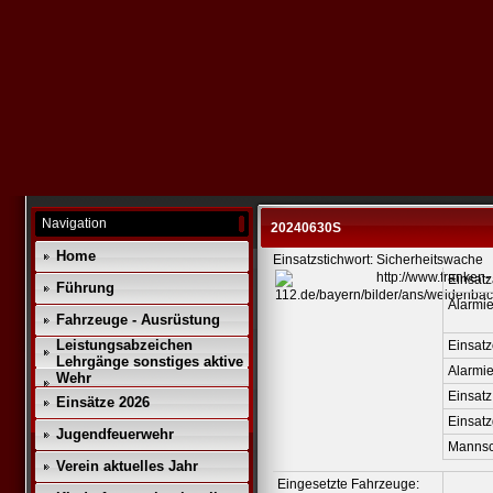
Navigation
20240630S
Home
Einsatzstichwort: Sicherheitswache
Einsatz
Führung
Alarmie
Fahrzeuge - Ausrüstung
Leistungsabzeichen
Einsatz
Lehrgänge sonstiges aktive
Alarmi
Wehr
Einsatz
Einsätze 2026
Einsat
Jugendfeuerwehr
Mannsc
Verein aktuelles Jahr
Eingesetzte Fahrzeuge: