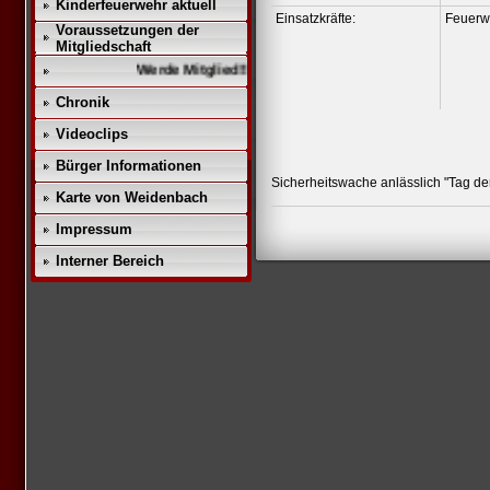
Kinderfeuerwehr aktuell
Einsatzkräfte:
Feuerw
Voraussetzungen der
Mitgliedschaft
Werde Mitglied!!
Chronik
Videoclips
Bürger Informationen
Sicherheitswache anlässlich "Tag der
Karte von Weidenbach
Impressum
Interner Bereich