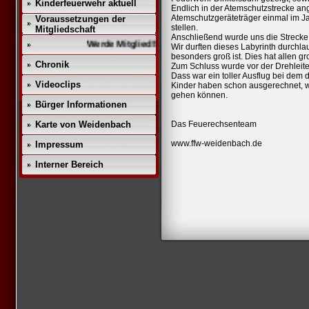
Kinderfeuerwehr aktuell
Endlich in der Atemschutzstrecke 
Atemschutzgeräteträger einmal im Ja
Voraussetzungen der
stellen.
Mitgliedschaft
Anschließend wurde uns die Strecke ge
Werde Mitglied!!
Wir durften dieses Labyrinth durchla
besonders groß ist. Dies hat allen g
Chronik
Zum Schluss wurde vor der Drehleite
Dass war ein toller Ausflug bei de
Videoclips
Kinder haben schon ausgerechnet, wa
gehen können.
Bürger Informationen
Karte von Weidenbach
Das Feuerechsenteam
www.ffw-weidenbach.de
Impressum
Interner Bereich