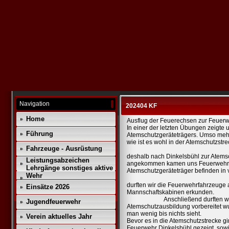
Navigation
202404 KF
Home
Ausflug der Feuerechsen zur Feuerw
In einer der letzten Übungen zeigte
Führung
Atemschutzgeräteträgers. Umso mehr 
wie ist es wohl in der Atemschutzstr
Fahrzeuge - Ausrüstung
Am 06.Apri
deshalb nach Dinkelsbühl zur Atems
Leistungsabzeichen
angekommen kamen uns Feuerwehrmä
Lehrgänge sonstiges aktive
Atemschutzgeräteträger befinden in 
Wehr
Zu
durften wir die Feuerwehrfahrzeuge 
Einsätze 2026
Mannschaftsk
Anschließend durften wir in ei
Jugendfeuerwehr
Atemschutzausbildung vorbereitet wu
man wenig bi
Verein aktuelles Jahr
Bevor es in die Atemschutzstrecke 
Feuerwehr Dinkelsbühl gezeigt, sowie