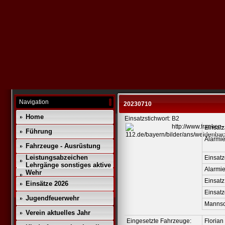
Navigation
20230710
Home
Einsatzstichwort: B2
Einsatz
Führung
Alarmie
Fahrzeuge - Ausrüstung
Leistungsabzeichen
Einsatz
Lehrgänge sonstiges aktive
Alarmi
Wehr
Einsatz
Einsätze 2026
Einsat
Jugendfeuerwehr
Mannsc
Verein aktuelles Jahr
Eingesetzte Fahrzeuge:
Floria