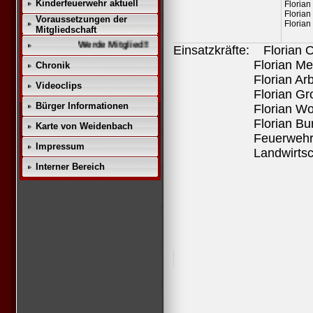
Kinderfeuerwehr aktuell
Floria
Floria
Voraussetzungen der
Floria
Mitgliedschaft
Werde Mitglied!!
Einsatzkräfte: Florian 
Florian Merke
Chronik
Florian Arbe
Videoclips
Florian Große
Bürger Informationen
Florian Wolfram
Florian Burgo
Karte von Weidenbach
Feuerwehr Führ
Impressum
Landwirtschafltiche
Interner Bereich