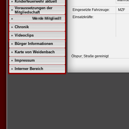
Mannsc
Kinderfeuerwehr aktuell
Voraussetzungen der
Eingesetzte Fahrzeuge:
MZF
Mitgliedschaft
Einsatzkräfte:
Werde Mitglied!!
Chronik
Videoclips
Bürger Informationen
Karte von Weidenbach
Ölspur; Straße gereinigt
Impressum
Interner Bereich