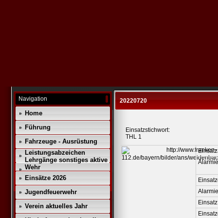
Navigation
20220720
Home
Führung
Einsatzstichwort:
THL 1
Fahrzeuge - Ausrüstung
Einsatz
Leistungsabzeichen
Lehrgänge sonstiges aktive
Alarmie
Wehr
Einsätze 2026
Einsatz
Alarmi
Jugendfeuerwehr
Einsatz
Verein aktuelles Jahr
Einsat