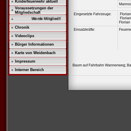
Kinderfeuerwehr aktuell
Mannsc
Voraussetzungen der
Mitgliedschaft
Eingesetzte Fahrzeuge:
Floria
Floria
Werde Mitglied!!
Floria
Chronik
Einsatzkräfte:
Feuerw
Videoclips
Bürger Informationen
Karte von Weidenbach
Impressum
Baum auf Fahrbahn Wannenweg; Bau
Interner Bereich