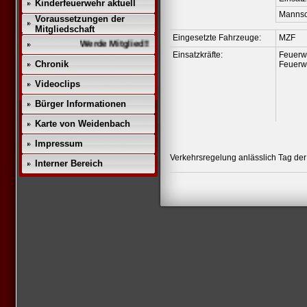
Kinderfeuerwehr aktuell
Mannsc
Voraussetzungen der
Mitgliedschaft
Eingesetzte Fahrzeuge:
MZF
Werde Mitglied!!
Einsatzkräfte:
Feuerw
Chronik
Feuerw
Videoclips
Bürger Informationen
Karte von Weidenbach
Impressum
Verkehrsregelung anlässlich Tag der 
Interner Bereich