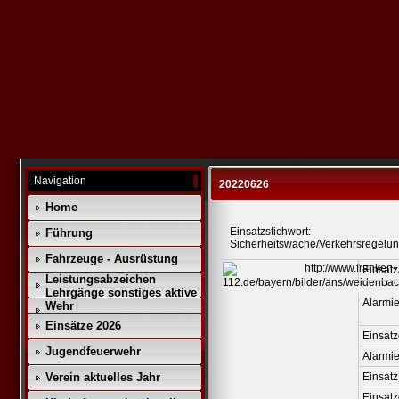
Navigation
20220626
Home
Einsatzstichwort:
Führung
Sicherheitswache/Verkehrsregelu
Fahrzeuge - Ausrüstung
Einsatz
Leistungsabzeichen
Lehrgänge sonstiges aktive
Alarmie
Wehr
Einsätze 2026
Einsatz
Jugendfeuerwehr
Alarmi
Verein aktuelles Jahr
Einsatz
Einsat