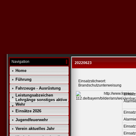
Navigation
20220623
Home
Führung
Einsatzstichwort:
Brandschutzunterweisung
Fahrzeuge - Ausrüstung
Einsatz
Leistungsabzeichen
Lehrgänge sonstiges aktive
Alarmie
Wehr
Einsätze 2026
Einsatz
Alarmi
Jugendfeuerwehr
Einsatz
Verein aktuelles Jahr
Einsat