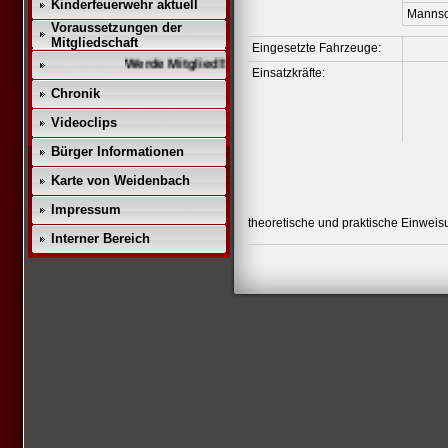
Kinderfeuerwehr aktuell
Mannsc
Voraussetzungen der
Mitgliedschaft
Eingesetzte Fahrzeuge:
Werde Mitglied!!
Einsatzkräfte:
Chronik
Videoclips
Bürger Informationen
Karte von Weidenbach
Impressum
theoretische und praktische Einweis
Interner Bereich