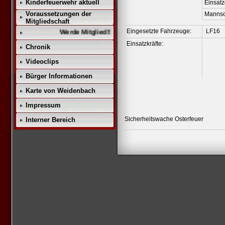
Kinderfeuerwehr aktuell
Einsat
Voraussetzungen der
Mannsc
Mitgliedschaft
Eingesetzte Fahrzeuge:
LF16
Werde Mitglied!!
Einsatzkräfte:
Chronik
Videoclips
Bürger Informationen
Karte von Weidenbach
Impressum
Sicherheitswache Osterfeuer
Interner Bereich