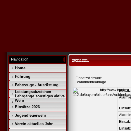
Navigation
20211221.
Home
Führung
Einsatzstichwort:
Brandmeldeanlage
Fahrzeuge - Ausrüstung
Einsatz
Leistungsabzeichen
Lehrgänge sonstiges aktive
Alarmie
Wehr
Einsätze 2026
Einsatz
Alarmi
Jugendfeuerwehr
Einsatz
Verein aktuelles Jahr
Einsat