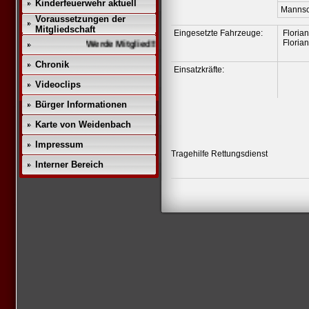
Kinderfeuerwehr aktuell
Mannsc
Voraussetzungen der
Mitgliedschaft
Eingesetzte Fahrzeuge:
Floria
Floria
Werde Mitglied!!
Chronik
Einsatzkräfte:
Videoclips
Bürger Informationen
Karte von Weidenbach
Impressum
Tragehilfe Rettungsdienst
Interner Bereich