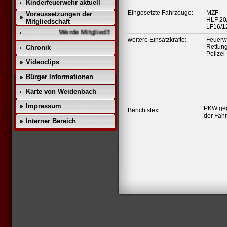
Kinderfeuerwehr aktuell
Eingesetzte Fahrzeuge:
MZF
Voraussetzungen der
HLF 20
Mitgliedschaft
LF16/1
Werde Mitglied!!
weitere Einsatzkräfte:
Feuerw
Rettung
Chronik
Polizei
Videoclips
Bürger Informationen
Karte von Weidenbach
Impressum
PKW geg
Berichtstext:
der Fahr
Interner Bereich