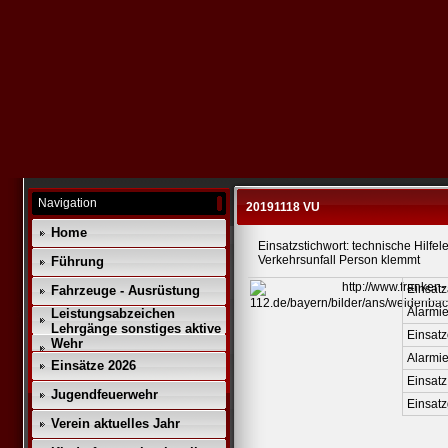
Navigation
20191118 VU
Home
Einsatzstichwort: technische Hilfel
Verkehrsunfall Person klemmt
Führung
Einsatz
Fahrzeuge - Ausrüstung
Alarmie
Leistungsabzeichen
Lehrgänge sonstiges aktive
Einsatz
Wehr
Alarmi
Einsätze 2026
Einsatz
Jugendfeuerwehr
Einsat
Verein aktuelles Jahr