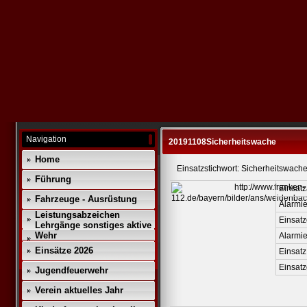
Navigation
20191108Sicherheitswache
Home
Einsatzstichwort: Sicherheitswach
Führung
Einsatz
Fahrzeuge - Ausrüstung
Alarmie
Leistungsabzeichen
Einsatz
Lehrgänge sonstiges aktive
Wehr
Alarmi
Einsätze 2026
Einsatz
Einsat
Jugendfeuerwehr
Verein aktuelles Jahr