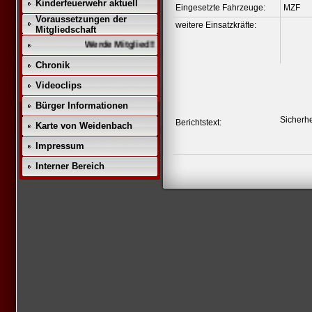
Kinderfeuerwehr aktuell
Eingesetzte Fahrzeuge:
MZF
Voraussetzungen der
weitere Einsatzkräfte:
Mitgliedschaft
Werde Mitglied!!
Chronik
Videoclips
Bürger Informationen
Sicherhe
Berichtstext:
Karte von Weidenbach
Impressum
Interner Bereich