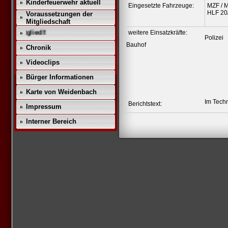
Kinderfeuerwehr aktuell
Eingesetzte Fahrzeuge:
MZF / 
HLF 20
Voraussetzungen der
Mitgliedschaft
e Mitglied!!
weitere Einsatzkräfte:
Polizei
Bauhof
Chronik
Videoclips
Bürger Informationen
Karte von Weidenbach
Im Techn
Berichtstext:
Impressum
Interner Bereich