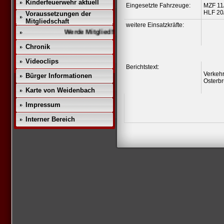
Kinderfeuerwehr aktuell
Eingesetzte Fahrzeuge:
MZF 11
HLF 20
Voraussetzungen der
Mitgliedschaft
weitere Einsatzkräfte:
Werde Mitglied!!
Chronik
Videoclips
Berichtstext:
Verkeh
Bürger Informationen
Osterb
Karte von Weidenbach
Impressum
Interner Bereich