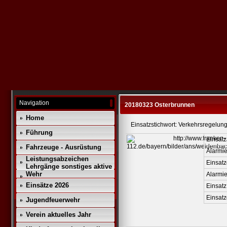
Navigation
20180323 Osterbrunnen
Home
Einsatzstichwort: Verkehrsregelun
Führung
Einsatz
Fahrzeuge - Ausrüstung
Alarmie
Leistungsabzeichen
Einsatz
Lehrgänge sonstiges aktive
Wehr
Alarmi
Einsätze 2026
Einsatz
Einsat
Jugendfeuerwehr
Verein aktuelles Jahr