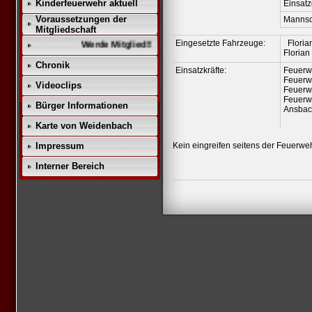
Kinderfeuerwehr aktuell
Einsat
Voraussetzungen der
Mannsc
Mitgliedschaft
Eingesetzte Fahrzeuge:
Floria
Werde Mitglied!!
Floria
Chronik
Einsatzkräfte:
Feuerw
Feuerw
Videoclips
Feuerw
Feuerw
Bürger Informationen
Ansbac
Karte von Weidenbach
Impressum
Kein eingreifen seitens der Feuerw
Interner Bereich