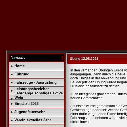
Navigation
Übung 12.08.2011
Home
In den vergangen Übungen wurde vor
Führung
eingegangen. Denn durch die neue Te
doch Einiges in der Anwendung und d
Fahrzeuge - Ausrüstung
Bei der jetzigen Übung wurde bego
Hilfeleistungseinsatz" zu richten.
Leistungsabzeichen
Lehrgänge sonstiges aktive
Auch hier gibt es gravierende Unter
Wehr
neuen Gerätschaften.
Einsätze 2026
Als erstes wurde gemeinsam die Gerä
Geräteablage bedeutet: Welche Gerät
Jugendfeuerwehr
einer dafür vorgesehen Plane bereit
Fahrzeug zu entnehmen würde viel z
Verein aktuelles Jahr
nicht sinnvoll.