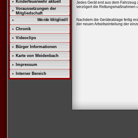
Kinderfeuerwehr aktuell
Jedes Gerät erst aus dem Fahrzeug z
verzögert die Rettungsmaßnahmen und
Voraussetzungen der
Mitgliedschaft
Werde Mitglied!!
Nachdem die Geräteablage fertig era
der neuen Arbeitseinteilung der einz
Chronik
Videoclips
Bürger Informationen
Karte von Weidenbach
Impressum
Interner Bereich