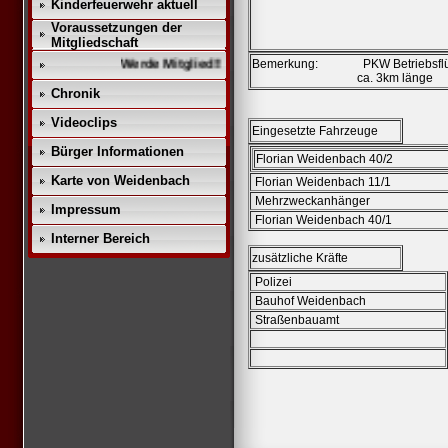
Kinderfeuerwehr aktuell
Voraussetzungen der
Mitgliedschaft
Werde Mitglied!!
Bemerkung: PKW Betriebsflüssi
ca. 3km länge
Chronik
Videoclips
Eingesetzte Fahrzeuge
Bürger Informationen
Florian Weidenbach 40/2
Karte von Weidenbach
Florian Weidenbach 11/1
Mehrzweckanhänger
Impressum
Florian Weidenbach 40/1
Interner Bereich
zusätzliche Kräfte
Polizei
Bauhof Weidenbach
Straßenbauamt